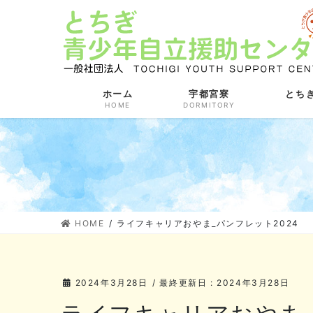
コ
ナ
ン
ビ
テ
ゲ
ン
ー
ツ
シ
に
ョ
ホーム
宇都宮寮
とち
HOME
DORMITORY
移
ン
動
に
移
動
HOME
ライフキャリアおやま_パンフレット2024
2024年3月28日
/ 最終更新日 :
2024年3月28日