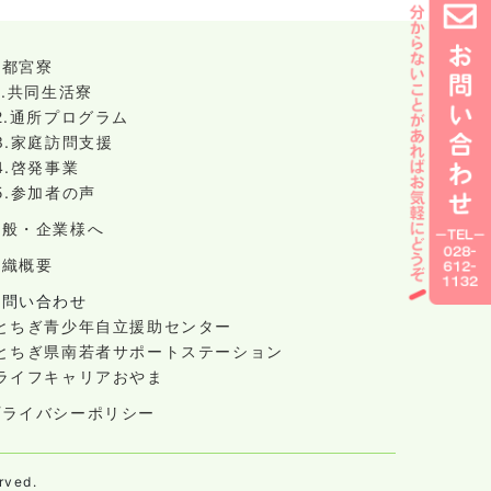
宇都宮寮
1.共同生活寮
2.通所プログラム
3.家庭訪問支援
4.啓発事業
5.参加者の声
一般・企業様へ
組織概要
お問い合わせ
-とちぎ青少年自立援助センター
-とちぎ県南若者サポートステーション
-ライフキャリアおやま
プライバシーポリシー
ved.