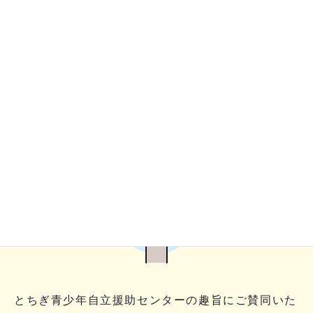
メールの方はこちら
一般・企業様へ
SUPPORT
とちぎ青少年自立援助センターの趣旨にご賛同いた