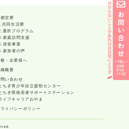
宇都宮寮
1.共同生活寮
2.通所プログラム
3.家庭訪問支援
4.啓発事業
5.参加者の声
一般・企業様へ
組織概要
お問い合わせ
-とちぎ青少年自立援助センター
-とちぎ県南若者サポートステーション
-ライフキャリアおやま
プライバシーポリシー
ved.