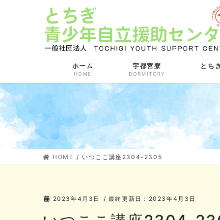
コ
ナ
ン
ビ
テ
ゲ
ン
ー
ツ
シ
に
ョ
ホーム
宇都宮寮
とち
HOME
DORMITORY
移
ン
動
に
移
動
HOME
いつここ講座2304-2305
2023年4月3日
/ 最終更新日 :
2023年4月3日