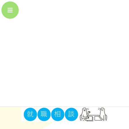
コ
ナ
MENU
ン
ビ
テ
ゲ
ン
ー
ツ
シ
お知らせ
に
ョ
移
ン
動
に
HOME
itsukoko02
移
動
2022年2月28日
/ 最終更新日 :
2022年2月28日
itsukoko02