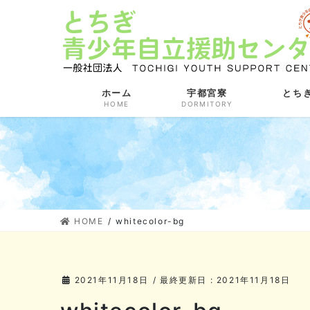
コ
ナ
ン
ビ
テ
ゲ
ン
ー
ツ
シ
に
ョ
ホーム
宇都宮寮
とち
HOME
DORMITORY
移
ン
動
に
移
動
HOME
whitecolor-bg
2021年11月18日
/ 最終更新日 :
2021年11月18日