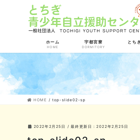
コ
ナ
ン
ビ
テ
ゲ
ン
ー
ツ
シ
に
ョ
ホーム
宇都宮寮
とち
HOME
DORMITORY
移
ン
動
に
移
動
HOME
top-slide02-sp
2022年2月25日
/ 最終更新日 :
2022年2月25日