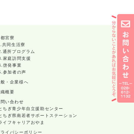
宇都宮寮
1.共同生活寮
2.通所プログラム
3.家庭訪問支援
4.啓発事業
5.参加者の声
一般・企業様へ
組織概要
お問い合わせ
-とちぎ青少年自立援助センター
-とちぎ県南若者サポートステーション
-ライフキャリアおやま
プライバシーポリシー