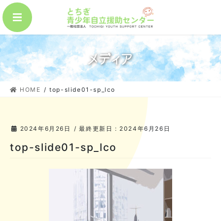
コ
ナ
MENU
ン
ビ
テ
ゲ
ン
ー
ツ
シ
メディア
に
ョ
移
ン
動
に
HOME
top-slide01-sp_lco
移
動
2024年6月26日
/ 最終更新日 :
2024年6月26日
top-slide01-sp_lco