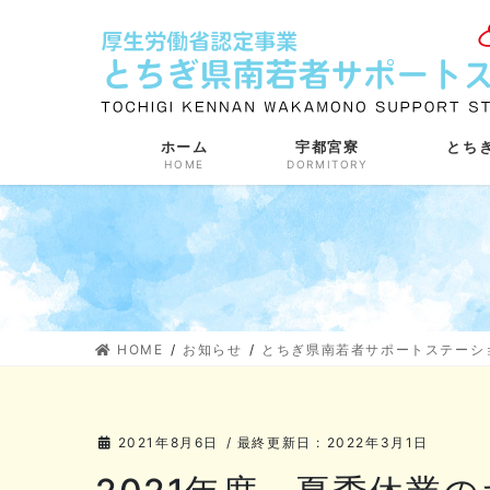
コ
ナ
ン
ビ
テ
ゲ
ン
ー
ツ
シ
に
ョ
ホーム
宇都宮寮
とち
HOME
DORMITORY
移
ン
動
に
移
動
HOME
お知らせ
とちぎ県南若者サポートステーシ
2021年8月6日
/ 最終更新日 :
2022年3月1日