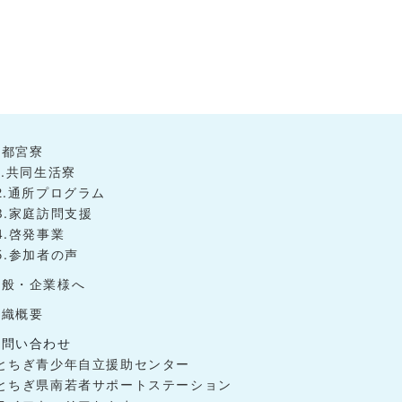
宇都宮寮
1.共同生活寮
2.通所プログラム
3.家庭訪問支援
4.啓発事業
5.参加者の声
一般・企業様へ
組織概要
お問い合わせ
-とちぎ青少年自立援助センター
-とちぎ県南若者サポートステーション