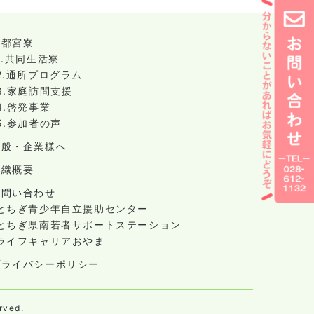
宇都宮寮
1.共同生活寮
2.通所プログラム
3.家庭訪問支援
4.啓発事業
5.参加者の声
一般・企業様へ
組織概要
お問い合わせ
-とちぎ青少年自立援助センター
-とちぎ県南若者サポートステーション
-ライフキャリアおやま
プライバシーポリシー
ved.