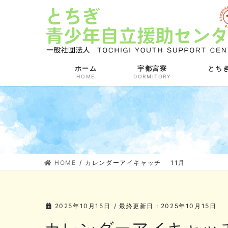
コ
ナ
ン
ビ
テ
ゲ
ン
ー
ツ
シ
に
ョ
ホーム
宇都宮寮
とち
HOME
DORMITORY
移
ン
動
に
移
動
HOME
カレンダーアイキャッチ 11月
2025年10月15日
/ 最終更新日 :
2025年10月15日