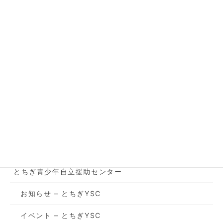
とちぎ青少年自立援助センタ
前の記事
ー
年末年始休業のお知らせ
2024年12月27日
お知らせ - 県南サポステ
次の記事
2025年3月★県南サポステ
「いつここ就活講座」
2025年2月10日
カテゴリー
とちぎ青少年自立援助センター
お知らせ – とちぎYSC
イベント – とちぎYSC