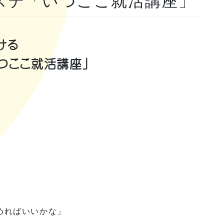
ポステ「いつここ就活講座」
ける
いつここ就活講座」
！
めればいいかな」