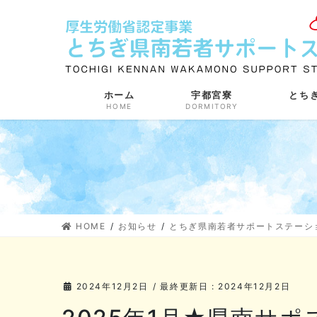
コ
ナ
ン
ビ
テ
ゲ
ン
ー
ツ
シ
に
ョ
ホーム
宇都宮寮
とち
HOME
DORMITORY
移
ン
動
に
移
動
HOME
お知らせ
とちぎ県南若者サポートステーシ
2024年12月2日
/ 最終更新日 :
2024年12月2日