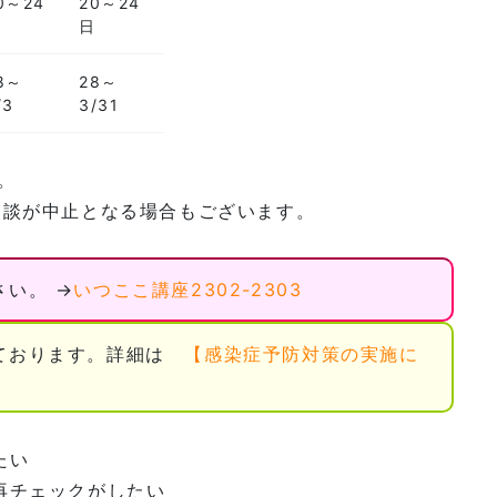
0～24
20～24
日
日
8～
28～
/3
3/31
す。
相談が中止となる場合もございます。
い。 →
いつここ講座2302-2303
しております。詳細は
【感染症予防対策の実施に
たい
再チェックがしたい