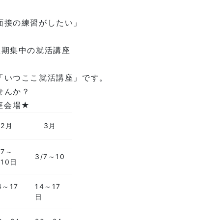
面接の練習がしたい」
短期集中の就活講座
「いつここ就活講座」です。
せんか？
講座会場★
2月
3月
/7～
3/7～10
/10日
4～17
14～17
日
日