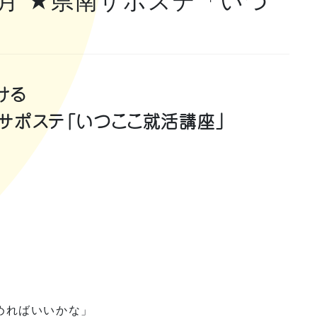
年3月 ★県南サポステ「いつ
ける
県南サポステ「いつここ就活講座」
！
めればいいかな」