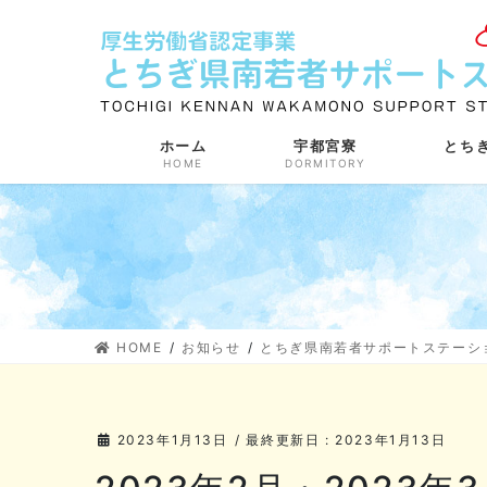
コ
ナ
ン
ビ
テ
ゲ
ン
ー
ツ
シ
に
ョ
ホーム
宇都宮寮
とち
HOME
DORMITORY
移
ン
動
に
移
動
HOME
お知らせ
とちぎ県南若者サポートステーシ
2023年1月13日
/ 最終更新日 :
2023年1月13日