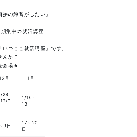
面接の練習がしたい」
短期集中の就活講座
「いつここ就活講座」です。
せんか？
講座会場★
12月
1月
1/29
1/10～
12/7
13
日
17～20
～9日
日