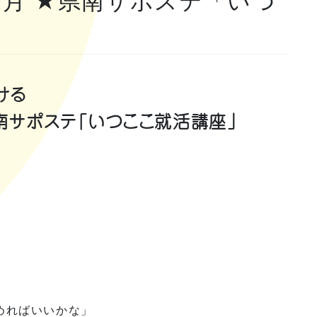
3年1月 ★県南サポステ「いつ
ける
★県南サポステ「いつここ就活講座」
！
めればいいかな」