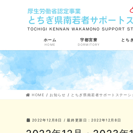
コ
ナ
ン
ビ
テ
ゲ
ン
ー
ツ
シ
に
ョ
ホーム
宇都宮寮
とち
HOME
DORMITORY
移
ン
動
に
移
動
HOME
お知らせ
とちぎ県南若者サポートステーシ
2022年12月8日
/ 最終更新日 :
2022年12月8日