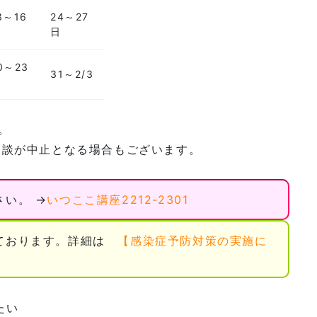
3～16
24～27
日
日
0～23
31～2/3
日
す。
相談が中止となる場合もございます。
い。 →
いつここ講座2212-2301
しております。詳細は
【感染症予防対策の実施に
たい