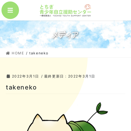
コ
ナ
MENU
ン
ビ
テ
ゲ
ン
ー
ツ
シ
メディア
に
ョ
移
ン
動
に
HOME
takeneko
移
動
2022年3月1日
/ 最終更新日 :
2022年3月1日
takeneko