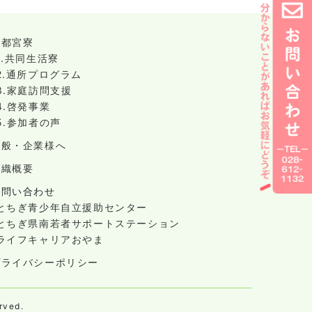
宇都宮寮
1.共同生活寮
2.通所プログラム
3.家庭訪問支援
4.啓発事業
5.参加者の声
一般・企業様へ
組織概要
お問い合わせ
-とちぎ青少年自立援助センター
-とちぎ県南若者サポートステーション
-ライフキャリアおやま
プライバシーポリシー
ved.