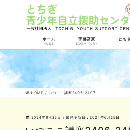
コ
ナ
ン
ビ
テ
ゲ
ン
ー
ツ
シ
に
ョ
ホーム
宇都宮寮
とち
HOME
DORMITORY
移
ン
動
に
移
動
HOME
いつここ講座2406-2407
2024年6月25日
/ 最終更新日 :
2024年6月25日