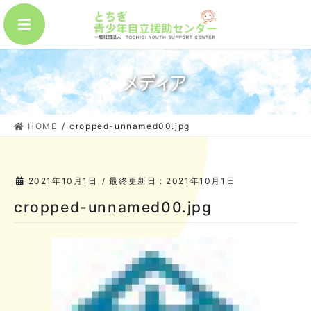
コ
ナ
MENU
ン
ビ
テ
ゲ
ン
ー
ツ
シ
メディア
に
ョ
移
ン
動
に
HOME
cropped-unnamed00.jpg
移
動
2021年10月1日
/ 最終更新日 :
2021年10月1日
cropped-unnamed00.jpg