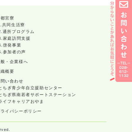
宇都宮寮
1.共同生活寮
2.通所プログラム
3.家庭訪問支援
4.啓発事業
5.参加者の声
一般・企業様へ
組織概要
お問い合わせ
-とちぎ青少年自立援助センター
-とちぎ県南若者サポートステーション
-ライフキャリアおやま
プライバシーポリシー
ved.