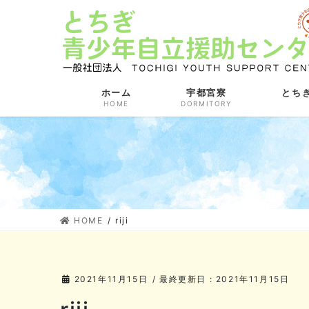
コ
ナ
ン
ビ
テ
ゲ
ン
ー
ツ
シ
に
ョ
ホーム
宇都宮寮
とち
HOME
DORMITORY
移
ン
動
に
移
動
HOME
riji
2021年11月15日
/ 最終更新日 :
2021年11月15日